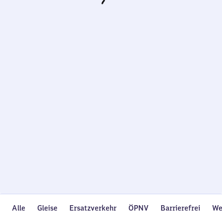
Wird
geladen…
Alle
Gleise
Ersatzverkehr
ÖPNV
Barrierefrei
We