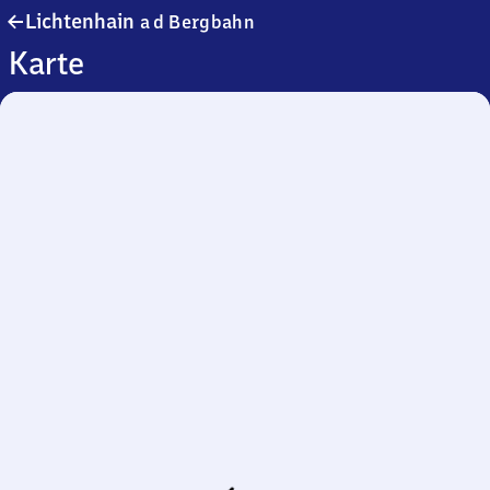
Lichtenhain
Lichtenhain
a d Bergbahn
an
Karte
der
Bergbahn