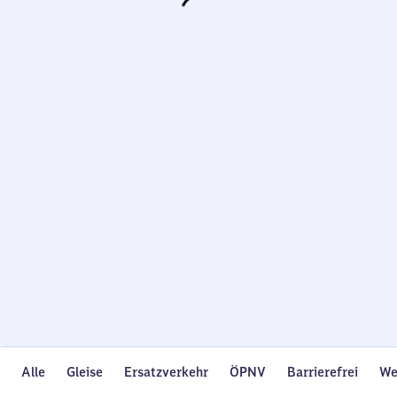
Wird
geladen…
Alle
Gleise
Ersatzverkehr
ÖPNV
Barrierefrei
We