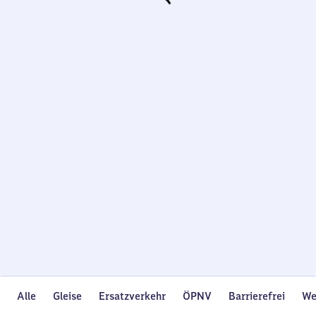
Wird
geladen…
Alle
Gleise
Ersatzverkehr
ÖPNV
Barrierefrei
We