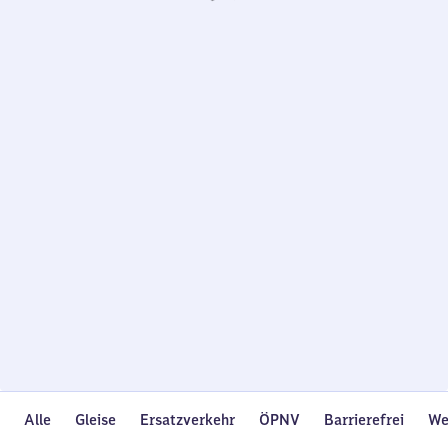
Wird
geladen…
Alle
Gleise
Ersatzverkehr
ÖPNV
Barrierefrei
We