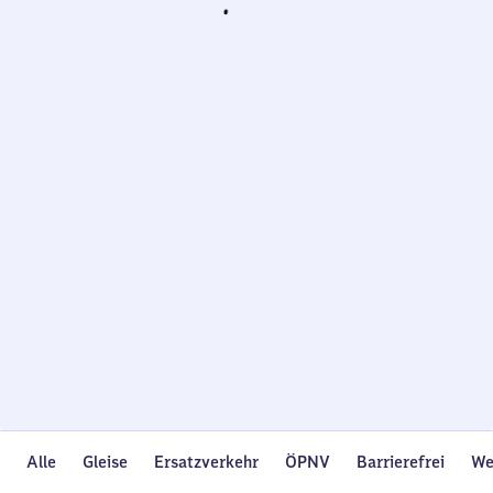
Wird
geladen…
Alle
Gleise
Ersatzverkehr
ÖPNV
Barrierefrei
We