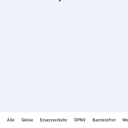
Wird
geladen…
Alle
Gleise
Ersatzverkehr
ÖPNV
Barrierefrei
We