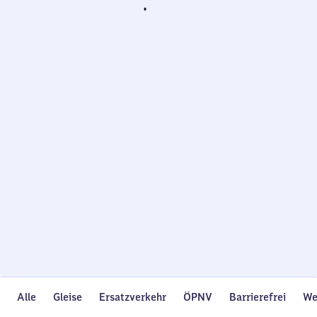
Wird
geladen…
Alle
Gleise
Ersatzverkehr
ÖPNV
Barrierefrei
We