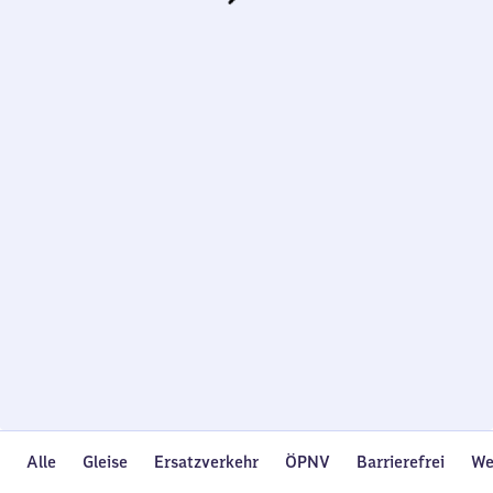
Wird
geladen…
Alle
Gleise
Ersatzverkehr
ÖPNV
Barrierefrei
We