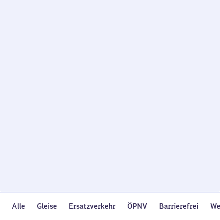
Wird
geladen…
Alle
Gleise
Ersatzverkehr
ÖPNV
Barrierefrei
We