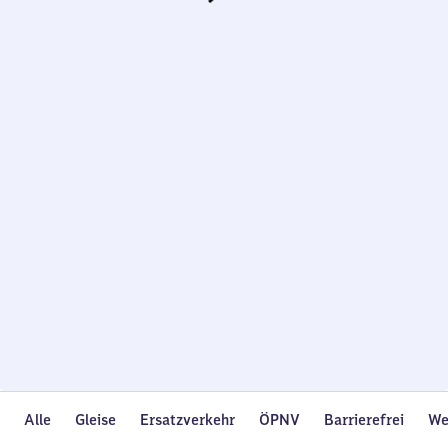
Wird
geladen…
Alle
Gleise
Ersatzverkehr
ÖPNV
Barrierefrei
We