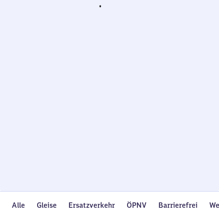
Wird
geladen…
Alle
Gleise
Ersatzverkehr
ÖPNV
Barrierefrei
We