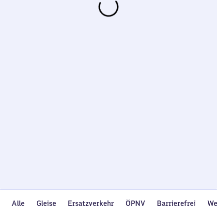
Wird
geladen…
Alle
Gleise
Ersatzverkehr
ÖPNV
Barrierefrei
We