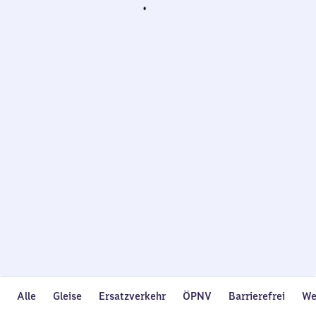
Wird
geladen…
Alle
Gleise
Ersatzverkehr
ÖPNV
Barrierefrei
We