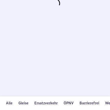
Wird
geladen…
Alle
Gleise
Ersatzverkehr
ÖPNV
Barrierefrei
We