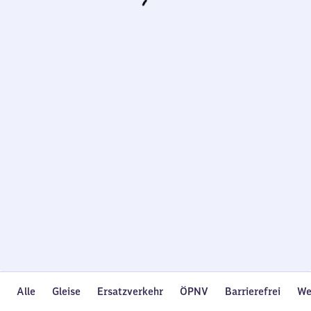
Wird
geladen…
Alle
Gleise
Ersatzverkehr
ÖPNV
Barrierefrei
We