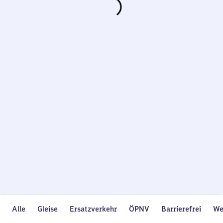
Wird
geladen…
Alle
Gleise
Ersatzverkehr
ÖPNV
Barrierefrei
We