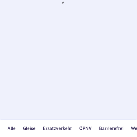
Wird
geladen…
Alle
Gleise
Ersatzverkehr
ÖPNV
Barrierefrei
We