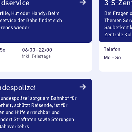
0
dservice
3-S-Zen
Uhr
rille, Hut oder Handy: Beim
Bei Fragen 
service der Bahn findet sich
Themen Serv
orenes wieder
Sauberkeit k
Zentrale Köl
Telefon
ag
,
Von
So
06:00
–
22:00
inkl. Feiertage
6
inkl. Feiertage
Montag
,
Mo
–
So
tag
Uhr
bis
inkl.
bis
Sonntag
22
Uhr
despolizei
Bundespolizei sorgt am Bahnhof für
rheit, schützt Reisende, ist für
en und Hilfe erreichbar und
indert Straftaten sowie Störungen
Bahnverkehrs