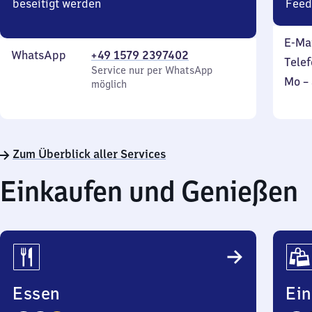
beseitigt werden
Feed
E-Ma
WhatsApp
+49 1579 2397402
Telef
Service nur per WhatsApp
Mont
Mo
–
möglich
bis
Sonn
Zum Überblick aller Services
Einkaufen und Genießen
Essen
Ei