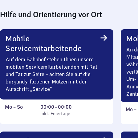
Hilfe und Orientierung vor Ort
Mobile
Mob
Servicemitarbeitende
An d
Mita
Auf dem Bahnhof stehen Ihnen unsere
währ
mobilen Servicemitarbeitenden mit Rat
verlä
und Tat zur Seite – achten Sie auf die
Um- 
burgundy-farbenen Mützen mit der
Anme
Aufschrift „Service“
Zent
Montag
,
Von
Mo
–
So
00:00
–
00:00
Mont
Mo
–
bis
inkl. Feiertage
0
inkl. Feiertage
bis
Sonntag
Uhr
Sonn
bis
0