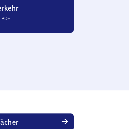
erkehr
s PDF
fächer