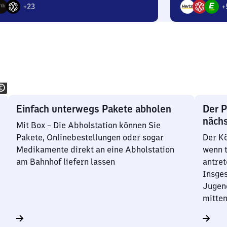
+
23
+
8
bote
Angebote
Einfach unterwegs Pakete abholen
Der P
nächs
Mit Box – Die Abholstation können Sie
Pakete, Onlinebestellungen oder sogar
Der Kö
Medikamente direkt an eine Abholstation
wenn t
am Bahnhof liefern lassen
antret
Insge
Jugend
mitten