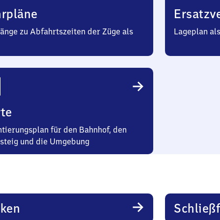
hrpläne
Ersatzv
änge zu Abfahrtszeiten der Züge als
Lageplan al
te
ntierungsplan für den Bahnhof, den
steig und die Umgebung
rken
Schließ