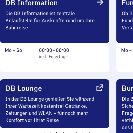
DB Information
Fun
Uhr
Die DB Information ist zentrale
Ob B
Anlaufstelle für Auskünfte rund um Ihre
Fund
Bahnreise
Verl
Montag
,
Von
Mont
Mo
–
So
00:00
–
00:00
Mo
–
bis
inkl. Feiertage
0
inkl. Feiertage
bis
Sonntag
Uhr
Sonn
bis
0
Uhr
DB Lounge
Bun
In der DB Lounge genießen Sie während
Die 
Ihrer Wartezeit kostenfrei Getränke,
Siche
Zeitungen und WLAN – für noch mehr
Frag
Komfort vor Ihrer Reise
verh
des 