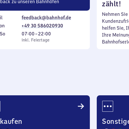
back zu unseren Bahnhöfen
zählt!
Nehmen Sie 
il
feedback@bahnhof.de
Kundenzufrie
on
+49 30 586020930
helfen Sie, 
ag
,
Von
So
07:00
–
22:00
Ihre Meinung
inkl. Feiertage
7
inkl. Feiertage
Bahnhofserl
tag
Uhr
bis
22
Uhr
nkaufen
Sonstig