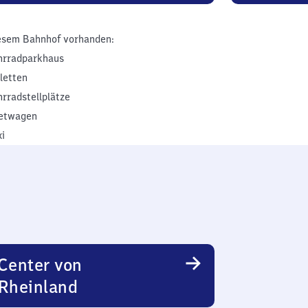
esem Bahnhof vorhanden:
hrradparkhaus
iletten
hrradstellplätze
etwagen
xi
Center von
Rheinland