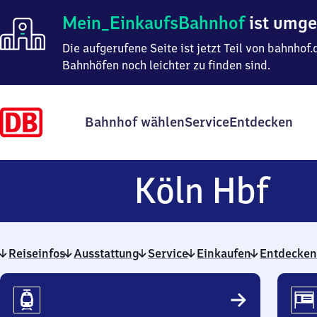
Mein
Mein_EinkaufsBahnhof
ist umg
Einkaufsbahnhof
ist
Die aufgerufene Seite ist jetzt Teil von bahnho
umgezogen
Bahnhöfen noch leichter zu finden sind.
Bahnhof wählen
Service
Entdecken
Kö
Köln Hbf
Ha
Reiseinfos
Ausstattung
Service
Einkaufen
Entdecken
Reiseinfos