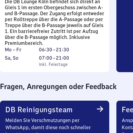
Die DB Lounge Köln befindet sich direkt an
Gleis 1 im ersten Obergeschoss zwischen A-
und B-Passage. Der Zugang erfolgt entweder
per Rolltreppe über die A-Passage oder per
Treppe über die B-Passage jeweils auf Gleis
1. Ein barrierefreier Zutritt ist per Aufzug
über die B-Passage möglich. Inklusive
Premiumbereich.
Montag
Von
Mo
–
Fr
06:30
–
21:30
bis
6
Samstag
,
Von
Sa
,
So
07:00
–
21:00
Freitag
Uhr
und
inkl. Feiertage
7
inkl. Feiertage
30
Sonntag
Uhr
bis
bis
Fragen, Anregungen oder Feedback
21
21
Uhr
Uhr
30
DB Reinigungsteam
Fe
Melden Sie Verschmutzungen per
Ansp
WhatsApp, damit diese noch schneller
Kont