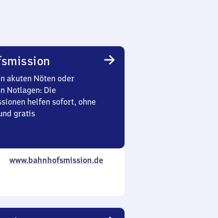
smission
in akuten Nöten oder
en Notlagen: Die
sionen helfen sofort, ohne
nd gratis
www.bahnhofsmission.de