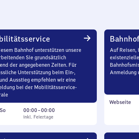
ilitätsservice
Bahnhof
iesem Bahnhof unterstützen unsere
Auf Reisen, 
rbeitenden Sie grundsätzlich
existenziell
end der angegebenen Zeiten. Für
Bahnhofsmis
ssliche Unterstützung beim Ein-,
Anmeldung u
und Ausstieg empfehlen wir eine
ldung bei der Mobilitätsservice-
rale
Webseite
ag
,
Von
So
00:00
–
00:00
inkl. Feiertage
0
inkl. Feiertage
tag
Uhr
bis