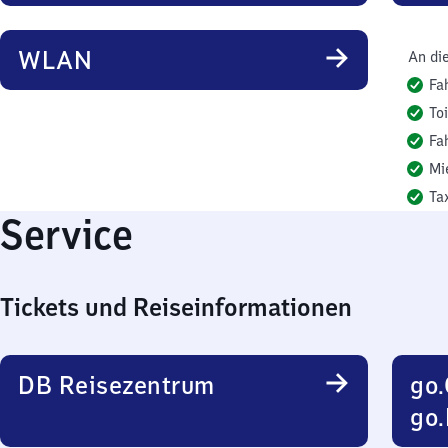
WLAN
An di
Fa
To
Fa
Mi
Ta
Service
Tickets und Reiseinformationen
DB Reisezentrum
go.
go.