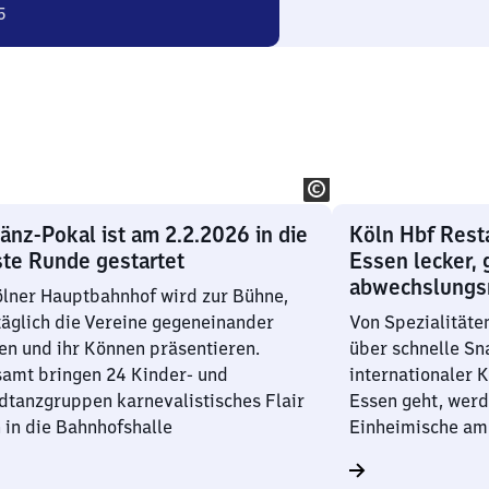
5
änz-Pokal ist am 2.2.2026 in die
Köln Hbf Resta
te Runde gestartet
Essen lecker, 
abwechslungs
lner Hauptbahnhof wird zur Bühne,
äglich die Vereine gegeneinander
Von Spezialitäte
en und ihr Können präsentieren.
über schnelle Sna
samt bringen 24 Kinder- und
internationaler 
tanzgruppen karnevalistisches Flair
Essen geht, wer
 in die Bahnhofshalle
Einheimische am 