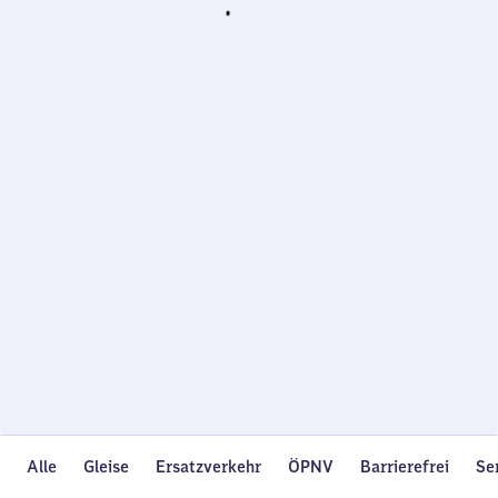
Wird
geladen…
Alle
Gleise
Ersatzverkehr
ÖPNV
Barrierefrei
Se