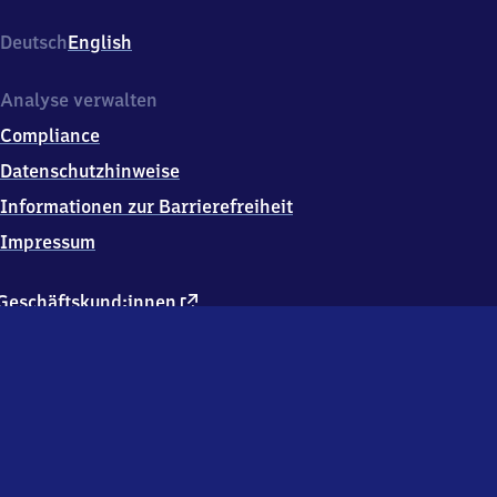
Deutsch
English
Analyse verwalten
Compliance
Datenschutzhinweise
Informationen zur Barrierefreiheit
Impressum
externer
Geschäftskund:innen
Link
Kontakt
Hausordnung
Verkehrsunternehmen
Changelog