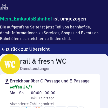
Mein
Mein_EinkaufsBahnhof
ist umgezogen
Einkaufsbahnhof
Die aufgerufene Seite ist jetzt Teil von bahnhof.de,
ist
umgezogen
damit Informationen zu Services, Shops und Events an
Bahnhöfen noch leichter zu finden sind.
zurück zur Übersicht
rail & fresh WC
Dienstleistungen
Erreichbar über C-Passage und E-Passage
offen 24/7
Montag
,
Von
Mo
–
So
00:00
–
00:00
bis
inkl. Feiertage
0
inkl. Feiertage
Sonntag
Akzeptierte Zahlungsmittel
Uhr