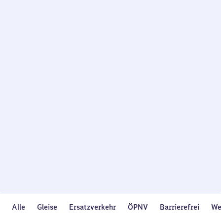
Wird
geladen…
Alle
Gleise
Ersatzverkehr
ÖPNV
Barrierefrei
We