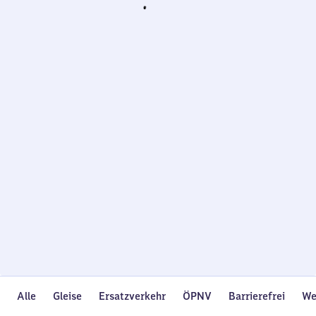
Wird
geladen…
Alle
Gleise
Ersatzverkehr
ÖPNV
Barrierefrei
We