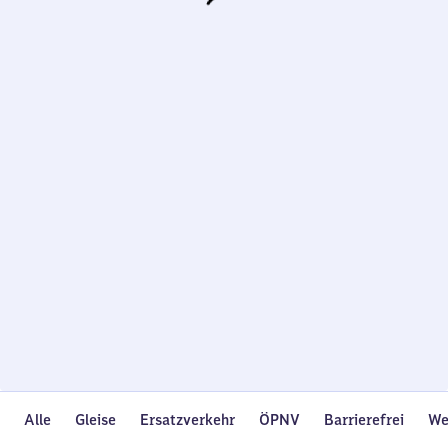
Wird
geladen…
Alle
Gleise
Ersatzverkehr
ÖPNV
Barrierefrei
We