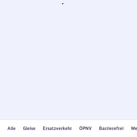
Wird
geladen…
Alle
Gleise
Ersatzverkehr
ÖPNV
Barrierefrei
We