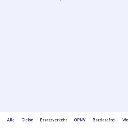
Wird
geladen…
Alle
Gleise
Ersatzverkehr
ÖPNV
Barrierefrei
We