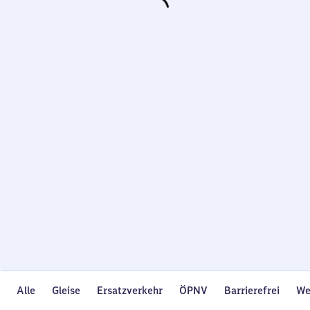
Wird
geladen…
Alle
Gleise
Ersatzverkehr
ÖPNV
Barrierefrei
We