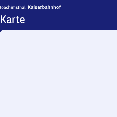
Joachimsthal Kaiserbahnho
Kaiserbahnhof
Joachimsthal
Karte