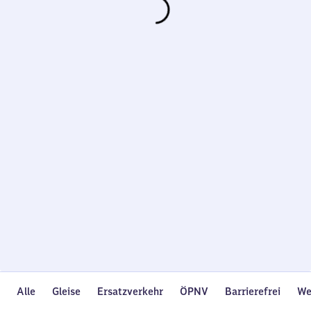
Wird
geladen…
Alle
Gleise
Ersatzverkehr
ÖPNV
Barrierefrei
We