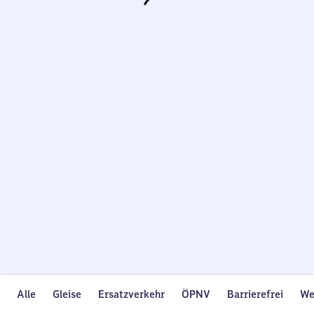
Wird
geladen…
Alle
Gleise
Ersatzverkehr
ÖPNV
Barrierefrei
We