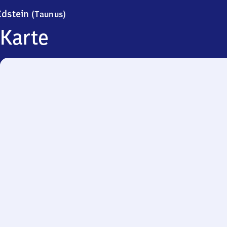
Idstein (Taunus)
Idstein
(Taunus)
Karte