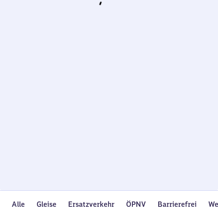
Wird
geladen…
Alle
Gleise
Ersatzverkehr
ÖPNV
Barrierefrei
We