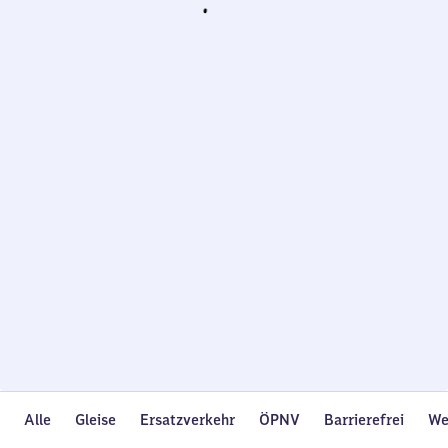
Wird
geladen…
Alle
Gleise
Ersatzverkehr
ÖPNV
Barrierefrei
We