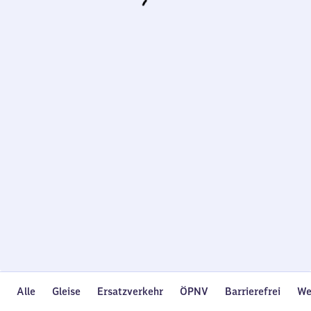
Wird
geladen…
Alle
Gleise
Ersatzverkehr
ÖPNV
Barrierefrei
We