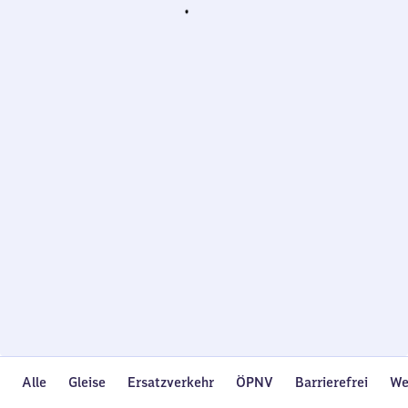
Wird
geladen…
Alle
Gleise
Ersatzverkehr
ÖPNV
Barrierefrei
We