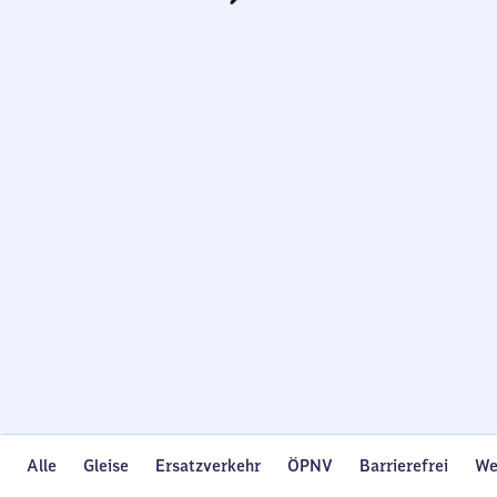
Wird
geladen…
Alle
Gleise
Ersatzverkehr
ÖPNV
Barrierefrei
We