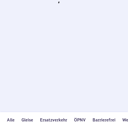
Wird
geladen…
Alle
Gleise
Ersatzverkehr
ÖPNV
Barrierefrei
We