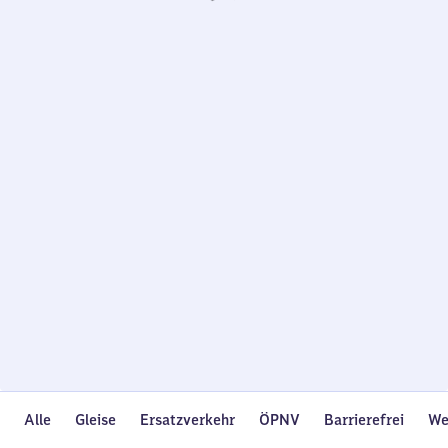
Wird
geladen…
Alle
Gleise
Ersatzverkehr
ÖPNV
Barrierefrei
We