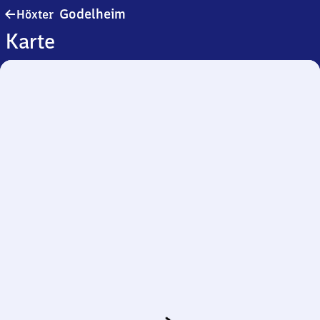
Höxter-
Godelheim
Höxter
Godelheim
Karte