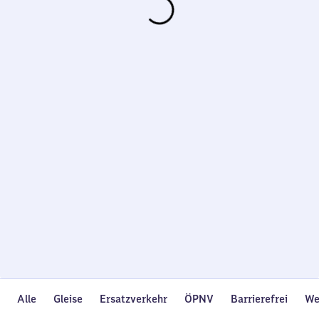
Wird
geladen…
Alle
Gleise
Ersatzverkehr
ÖPNV
Barrierefrei
We