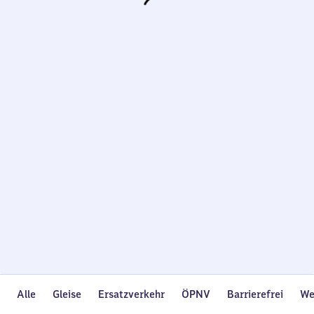
Wird
geladen…
Alle
Gleise
Ersatzverkehr
ÖPNV
Barrierefrei
We