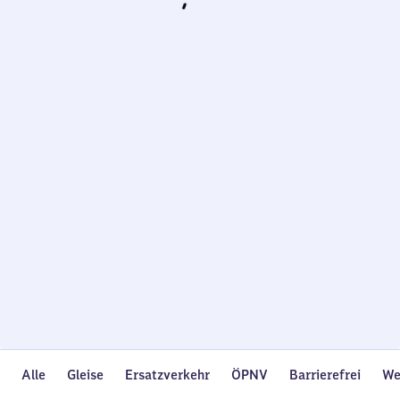
Wird
geladen…
Alle
Gleise
Ersatzverkehr
ÖPNV
Barrierefrei
We