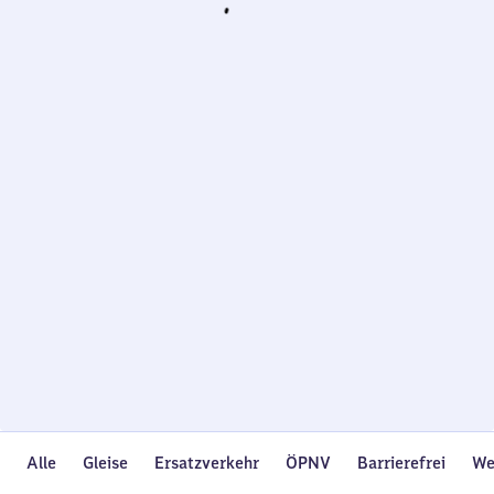
Wird
geladen…
Alle
Gleise
Ersatzverkehr
ÖPNV
Barrierefrei
We