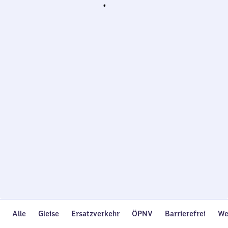
Wird
geladen…
Alle
Gleise
Ersatzverkehr
ÖPNV
Barrierefrei
We