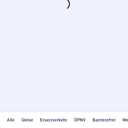
Wird
geladen…
Alle
Gleise
Ersatzverkehr
ÖPNV
Barrierefrei
We