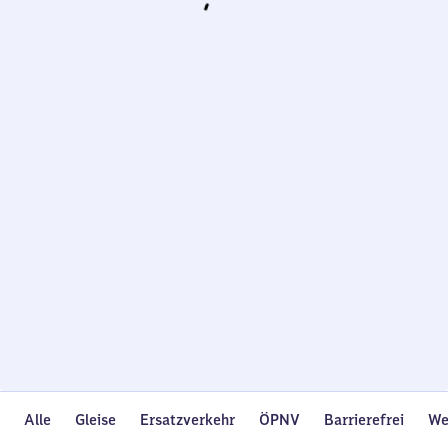
Wird
geladen…
Alle
Gleise
Ersatzverkehr
ÖPNV
Barrierefrei
We