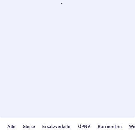
Wird
geladen…
Alle
Gleise
Ersatzverkehr
ÖPNV
Barrierefrei
We