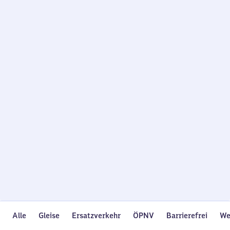
Wird
geladen…
Alle
Gleise
Ersatzverkehr
ÖPNV
Barrierefrei
We