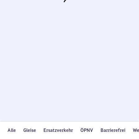
Wird
geladen…
Alle
Gleise
Ersatzverkehr
ÖPNV
Barrierefrei
We