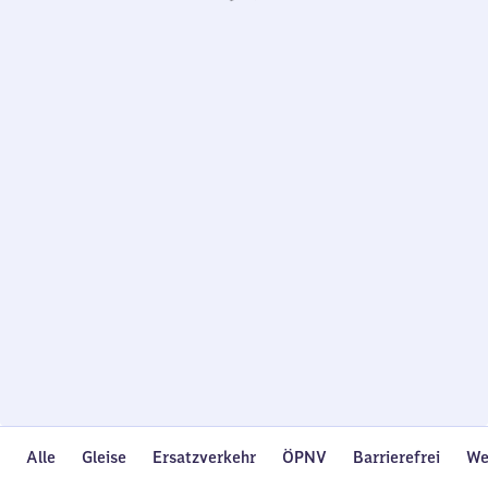
Wird
geladen…
Alle
Gleise
Ersatzverkehr
ÖPNV
Barrierefrei
We