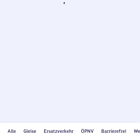
Wird
geladen…
Alle
Gleise
Ersatzverkehr
ÖPNV
Barrierefrei
We