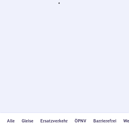
Wird
geladen…
Alle
Gleise
Ersatzverkehr
ÖPNV
Barrierefrei
We